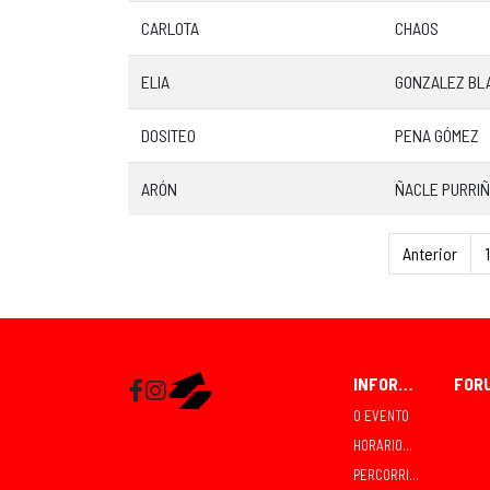
CARLOTA
CHAOS
ELIA
GONZALEZ BL
DOSITEO
PENA GÓMEZ
ARÓN
ÑACLE PURRI
Anterior
1
INFORMACIÓN
Facebook
Instagram
RaceMapp
O EVENTO
HORARIOS E COMPETICIÓNS
PERCORRIDOS