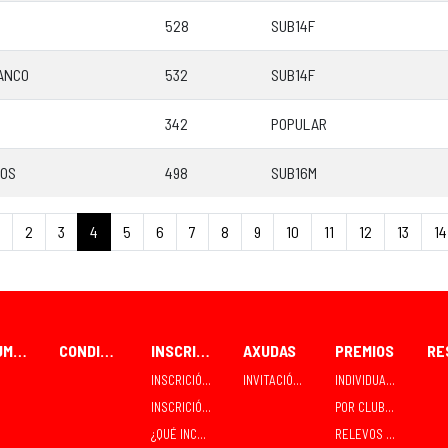
528
SUB14F
ANCO
532
SUB14F
342
POPULAR
ÑOS
498
SUB16M
2
3
4
5
6
7
8
9
10
11
12
13
14
FORUM CEAO
CONDICIÓNS PARA PARTICIPANTES
INSCRICIÓNS
AXUDAS
PREMIOS
INSCRICIÓN / RECOLLIDA INDIVIDUAL
INVITACIÓNS E CONTRATACIÓNS
INDIVIDUAIS
INSCRICIÓN / RECOLLIDA EN GRUPO - CLUBES
POR CLUBES
¿QUÉ INCLÚE A INSCRICIÓN?
RELEVOS MIXTOS