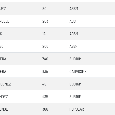
QUEZ
80
ABSM
NDELL
203
ABSF
AS
14
ABSM
GO
206
ABSF
UERA
740
SUB10M
UERA
935
CATIVOSMX
 GOMEZ
481
SUB16M
NDEZ
435
SUB16F
ONGE
366
POPULAR