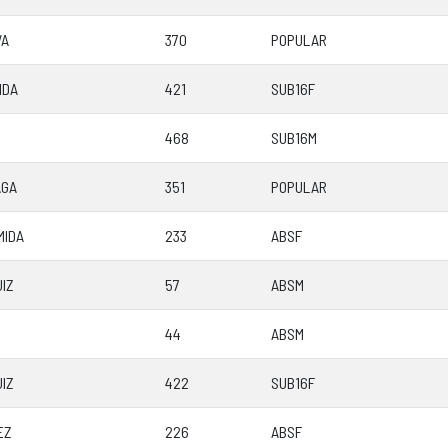
VA
370
POPULAR
IDA
421
SUB16F
468
SUB16M
AGA
351
POPULAR
MIDA
233
ABSF
IZ
57
ABSM
44
ABSM
IZ
422
SUB16F
EZ
226
ABSF