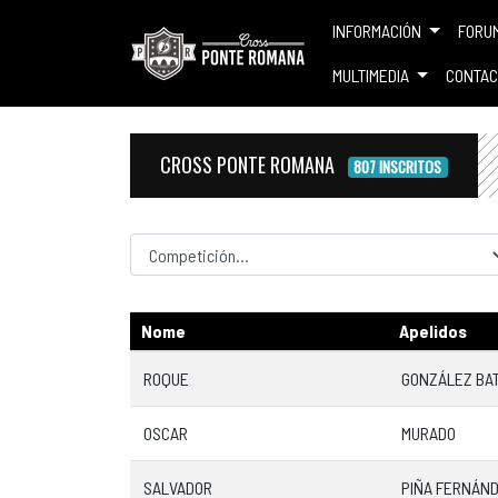
INFORMACIÓN
FORU
MULTIMEDIA
CONTAC
CROSS PONTE ROMANA
807 INSCRITOS
Competicion
Nome
Apelidos
ROQUE
GONZÁLEZ BA
OSCAR
MURADO
SALVADOR
PIÑA FERNÁN