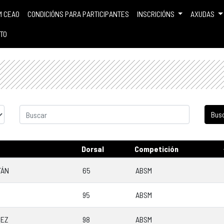
M CEAO
CONDICIÓNS PARA PARTICIPANTES
INSCRICIÓNS
AXUDAS
TO
Dorsal
Competición
TÁN
65
ABSM
95
ABSM
DEZ
98
ABSM