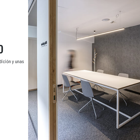
O
dición y unas