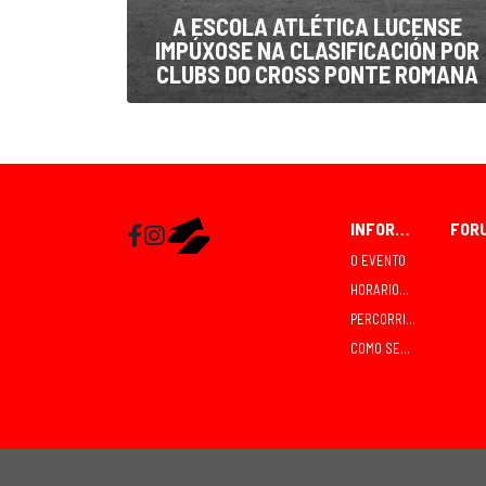
A ESCOLA ATLÉTICA LUCENSE
IMPÚXOSE NA CLASIFICACIÓN POR
CLUBS DO CROSS PONTE ROMANA
INFORMACIÓN
Facebook
Instagram
RaceMapp
O EVENTO
HORARIOS E COMPETICIÓNS
PERCORRIDOS
COMO SEGUIR O CROSS?