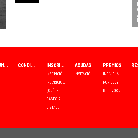
FORUM CEAO
CONDICIÓNS PARA PARTICIPANTES
INSCRICIÓNS
AXUDAS
PREMIOS
INSCRICIÓN / RECOLLIDA INDIVIDUAL
INVITACIÓNS E CONTRATACIÓNS
INDIVIDUAIS
INSCRICIÓN / RECOLLIDA EN GRUPO - CLUBES
POR CLUBES
¿QUÉ INCLÚE A INSCRICIÓN?
RELEVOS MIXTOS
BASES RELEVOS MIXTOS SÁBADO
LISTADO DE INSCRITOS