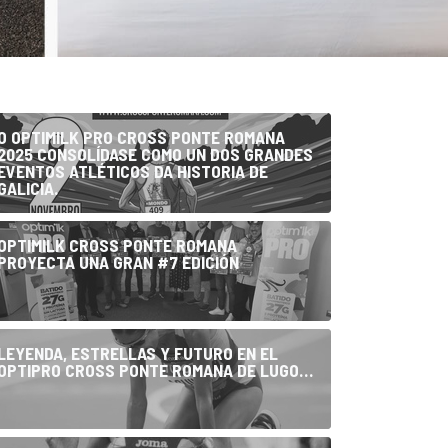
O OPTIMILK PRO CROSS PONTE ROMANA
2025 CONSOLÍDASE COMO UN DOS GRANDES
EVENTOS ATLÉTICOS DA HISTORIA DE
GALICIA.
OPTIMILK CROSS PONTE ROMANA
PROYECTA UNA GRAN #7 EDICIÓN
LEYENDA, ESTRELLAS Y FUTURO EN EL
OPTIPRO CROSS PONTE ROMANA DE LUGO…