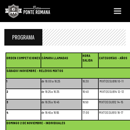
PROGRAMA
HORA
ORDEN COMPETICIONES
CÁMARA LLAMADAS
CATEGORÍAS - AÑOS
SALIDA
SÁBADO 1 NOVIEMBRE - RELEVOS MIXTOS
1
de 16:00 a 16:25
16:30
MIXTOS SUB16 10-11
2
de 16:25 a 16:35
16:40
MIXTOS SUB14 12-13
3
de 16:35 a 16:45
16:50
MIXTOS SUB12 14-15
4
de 16:45 a 16:55
17:00
MIXTOS SUB10 16-17
DOMINGO 2 DE NOVIEMBRE - INDIVIDUALES