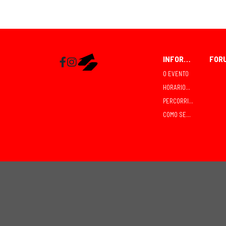
INFORMACIÓN
Facebook
Instagram
RaceMapp
O EVENTO
HORARIOS E COMPETICIÓNS
PERCORRIDOS
COMO SEGUIR O CROSS?