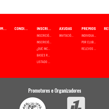
FORUM CEAO
CONDICIÓNS PARA PARTICIPANTES
INSCRICIÓNS
AXUDAS
PREMIOS
INSCRICIÓN / RECOLLIDA INDIVIDUAL
INVITACIÓNS E CONTRATACIÓNS
INDIVIDUAIS
INSCRICIÓN / RECOLLIDA EN GRUPO - CLUBES
POR CLUBES
¿QUÉ INCLÚE A INSCRICIÓN?
RELEVOS MIXTOS
BASES RELEVOS MIXTOS SÁBADO
LISTADO DE INSCRITOS
Promotores e Organizadores