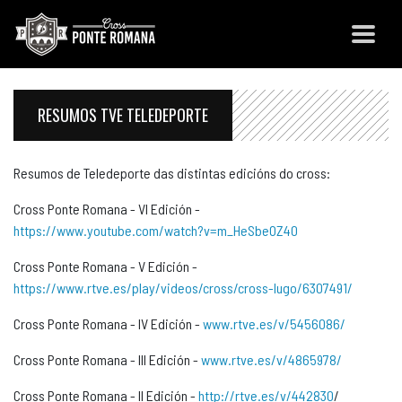
RESUMOS TVE TELEDEPORTE
Resumos de Teledeporte das distintas edicións do cross:
Cross Ponte Romana - VI Edición -
https://www.youtube.com/watch?v=m_HeSbeOZ40
Cross Ponte Romana - V Edición -
https://www.rtve.es/play/videos/cross/cross-lugo/6307491/
Cross Ponte Romana - IV Edición -
www.rtve.es/v/5456086/
Cross Ponte Romana - III Edición -
www.rtve.es/v/4865978/
Cross Ponte Romana - II Edición -
http://rtve.es/v/442830
/