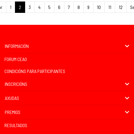
or
1
2
3
4
5
6
7
8
9
10
11
12
S
INFORMACIÓN
FORUM CEAO
CONDICIÓNS PARA PARTICIPANTES
INSCRICIÓNS
AXUDAS
PREMIOS
RESULTADOS