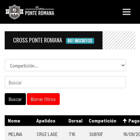
CROSS PONTE ROMANA
807 INSCRITOS
Competicion
Nome
Apelidos
Dorsal
Competición
Pago
MELINA
CRUZ LAGE
716
SUB10F
16/09/2