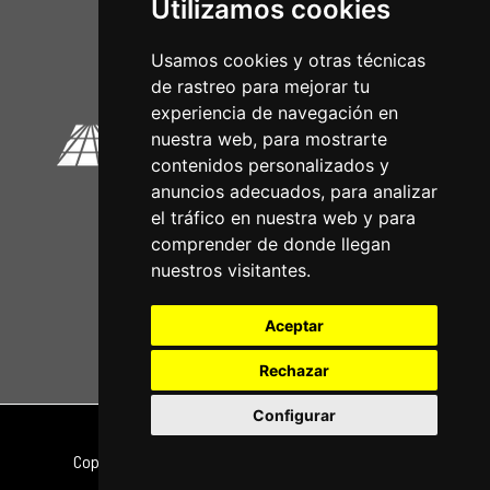
Utilizamos cookies
Circuitos Oficiais
Usamos cookies y otras técnicas
de rastreo para mejorar tu
experiencia de navegación en
nuestra web, para mostrarte
contenidos personalizados y
anuncios adecuados, para analizar
el tráfico en nuestra web y para
comprender de donde llegan
nuestros visitantes.
Aceptar
Rechazar
Configurar
Nota legal
|
Política de privacidade
Copyright © 2026 | Powered by
CCNorte Desarrollo