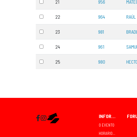
21
956
MATE
22
964
RAÚL
23
981
BRAD
24
961
SAMU
25
980
HECT
INFORMACIÓN
Facebook
Instagram
RaceMapp
O EVENTO
HORARIOS E COMPETICIÓNS