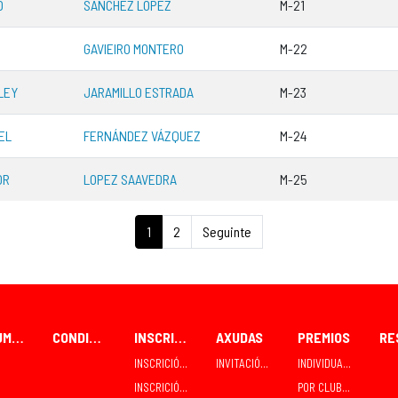
O
SÁNCHEZ LÓPEZ
M-21
GAVIEIRO MONTERO
M-22
LEY
JARAMILLO ESTRADA
M-23
EL
FERNÁNDEZ VÁZQUEZ
M-24
OR
LOPEZ SAAVEDRA
M-25
1
2
Seguinte
FORUM CEAO
CONDICIÓNS PARA PARTICIPANTES
INSCRICIÓNS
AXUDAS
PREMIOS
INSCRICIÓN / RECOLLIDA INDIVIDUAL
INVITACIÓNS E CONTRATACIÓNS
INDIVIDUAIS
INSCRICIÓN / RECOLLIDA EN GRUPO - CLUBES
POR CLUBES