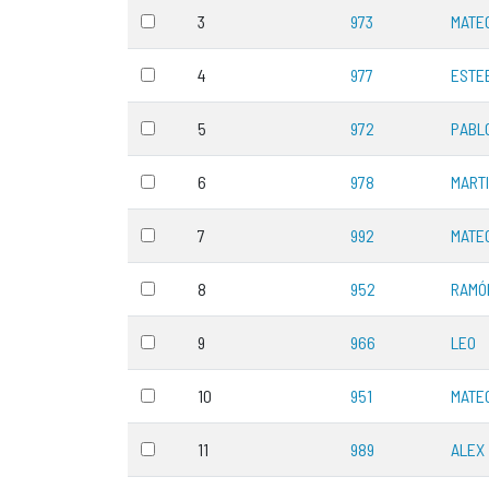
3
973
MATE
4
977
ESTE
5
972
PABL
6
978
MART
7
992
MATE
8
952
RAMÓ
9
966
LEO
10
951
MATE
11
989
ALEX