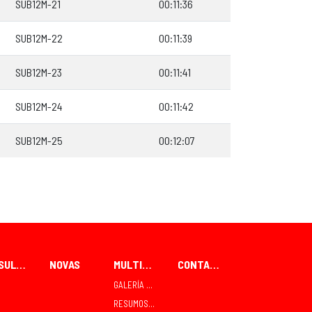
SUB12M-21
00:11:36
SUB12M-22
00:11:39
SUB12M-23
00:11:41
SUB12M-24
00:11:42
SUB12M-25
00:12:07
RESULTADOS
NOVAS
MULTIMEDIA
CONTACTO
GALERÍA FOTOGRÁFICA
RESUMOS TVE TELEDEPORTE