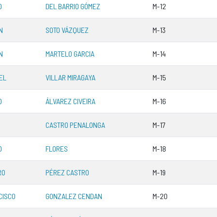
O
DEL BARRIO GÓMEZ
M-12
N
SOTO VÁZQUEZ
M-13
N
MARTELO GARCIA
M-14
EL
VILLAR MIRAGAYA
M-15
O
ÁLVAREZ CIVEIRA
M-16
CASTRO PENALONGA
M-17
O
FLORES
M-18
RO
PÉREZ CASTRO
M-19
CISCO
GONZALEZ CENDAN
M-20