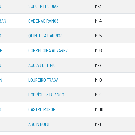
O
SUFUENTES DÍAZ
M-3
BAN
CADENAS RAMOS
M-4
O
QUINTELA BARRIOS
M-5
IN
CORREDOIRA ALVAREZ
M-6
O
AGUIAR DEL RIO
M-7
N
LOUREIRO FRAGA
M-8
RODRÍGUEZ BLANCO
M-9
O
CASTRO ROSON
M-10
ABUIN BUIDE
M-11