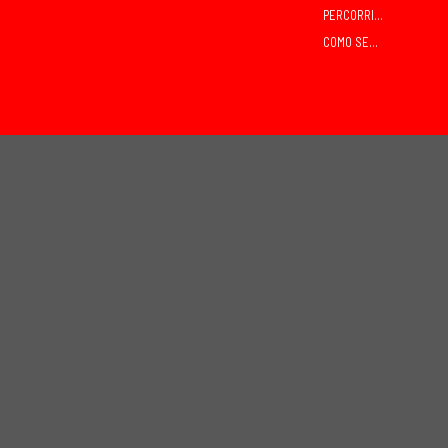
PERCORRIDOS
COMO SEGUIR O CROSS?