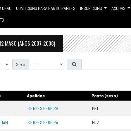
M CEAO
CONDICIÓNS PARA PARTICIPANTES
INSCRICIÓNS
AXUDAS
TO
12 MASC (AÑOS 2007-2008)
Sexo
e
Apelidos
Posto (sexo)
SIERPES PEREIRA
M-1
TIAN
SIERPES PEREIRA
M-2