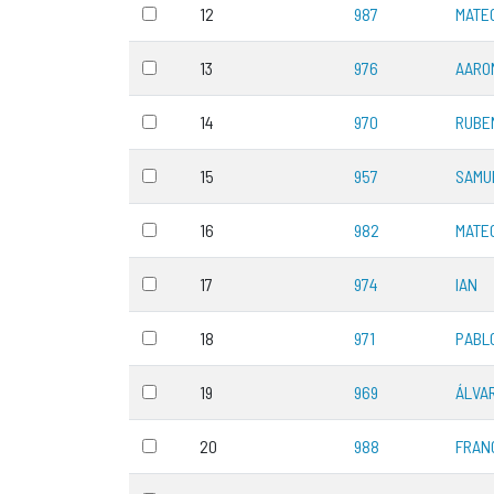
12
987
MATE
13
976
AARO
14
970
RUBE
15
957
SAMU
16
982
MATE
17
974
IAN
18
971
PABL
19
969
ÁLVA
20
988
FRAN