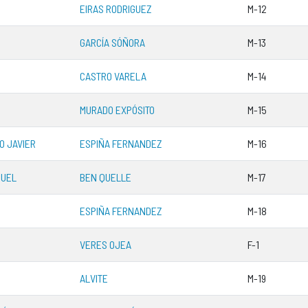
EIRAS RODRIGUEZ
M-12
GARCÍA SÓÑORA
M-13
CASTRO VARELA
M-14
MURADO EXPÓSITO
M-15
O JAVIER
ESPIÑA FERNANDEZ
M-16
NUEL
BEN QUELLE
M-17
ESPIÑA FERNANDEZ
M-18
VERES OJEA
F-1
ALVITE
M-19