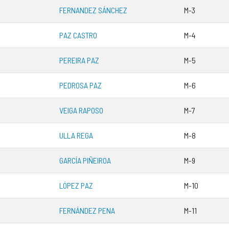
FERNANDEZ SÁNCHEZ
M-3
PAZ CASTRO
M-4
PEREIRA PAZ
M-5
PEDROSA PAZ
M-6
VEIGA RAPOSO
M-7
ULLA REGA
M-8
GARCÍA PIÑEIROA
M-9
LÓPEZ PAZ
M-10
FERNÁNDEZ PENA
M-11