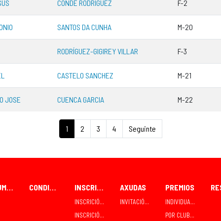
SÚS
CONDE RODRÍGUEZ
F-2
ONIO
SANTOS DA CUNHA
M-20
RODRÍGUEZ-GIGIREY VILLAR
F-3
EL
CASTELO SANCHEZ
M-21
O JOSE
CUENCA GARCIA
M-22
1
2
3
4
Seguinte
FORUM CEAO
CONDICIÓNS PARA PARTICIPANTES
INSCRICIÓNS
AXUDAS
PREMIOS
INSCRICIÓN / RECOLLIDA INDIVIDUAL
INVITACIÓNS E CONTRATACIÓNS
INDIVIDUAIS
INSCRICIÓN / RECOLLIDA EN GRUPO - CLUBES
POR CLUBES