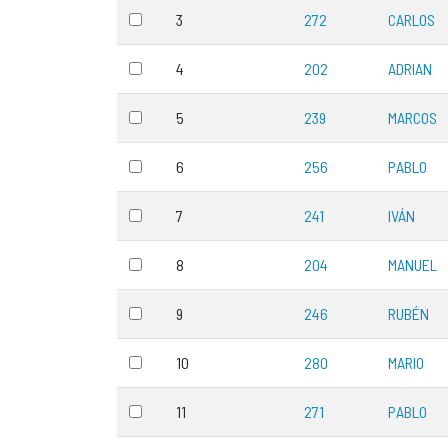
3
272
CARLOS
4
202
ADRIAN
5
239
MARCOS
6
256
PABLO
7
241
IVÁN
8
204
MANUEL
9
246
RUBÉN
10
280
MARIO
11
271
PABLO