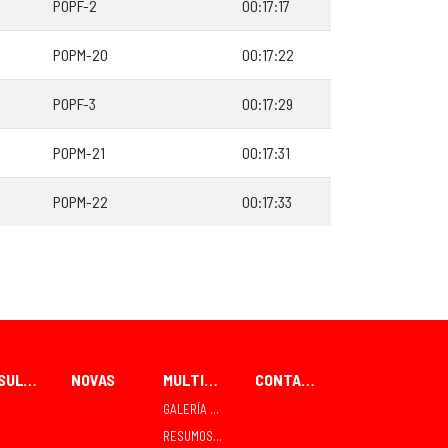
POPF-2
00:17:17
POPM-20
00:17:22
POPF-3
00:17:29
POPM-21
00:17:31
POPM-22
00:17:33
RESULTADOS
NOVAS
MULTIMEDIA
CONTACTO
GALERÍA FOTOGRÁFICA
RESUMOS TVE TELEDEPORTE