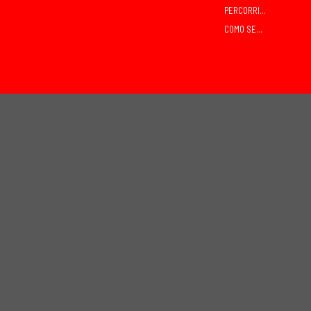
PERCORRIDOS
COMO SEGUIR O CROSS?