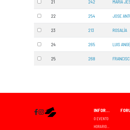
21
242
MARÍA JE
22
254
JOSE ANT
23
213
ROSALÍA
24
265
LUIS ANG
25
268
FRANCISC
INFORMACIÓN
Facebook
Instagram
RaceMapp
O EVENTO
HORARIOS E COMPETICIÓNS