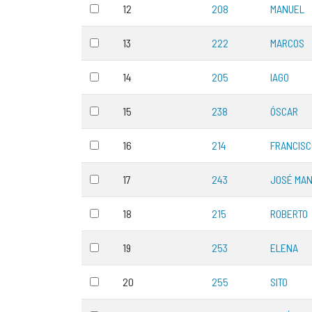
12
208
MANUEL
13
222
MARCOS
14
205
IAGO
15
238
ÓSCAR
16
214
FRANCISC
17
243
JOSÉ MA
18
215
ROBERTO
19
253
ELENA
20
255
SITO