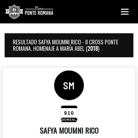
RESULTADO SAFYA MOUMNI RICO - II CROSS PONTE
ROMANA. HOMENAJE A MARÍA ABEL (
2018
)
SM
910
DORSAL
SAFYA MOUMNI RICO