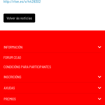
http://rtve.es/v/4428302
Volver ás noticias
INFORMACIÓN
FORUM CEAO
CONDICIÓNS PARA PARTICIPANTES
INSCRICIÓNS
AXUDAS
PREMIOS