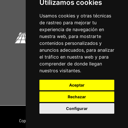
Utilizamos cookies
Circuitos Oficiais
Usamos cookies y otras técnicas
de rastreo para mejorar tu
experiencia de navegación en
nuestra web, para mostrarte
contenidos personalizados y
anuncios adecuados, para analizar
el tráfico en nuestra web y para
comprender de donde llegan
nuestros visitantes.
Aceptar
Rechazar
Configurar
Nota legal
|
Política de privacidade
Copyright © 2026 | Powered by
CCNorte Desarrollo