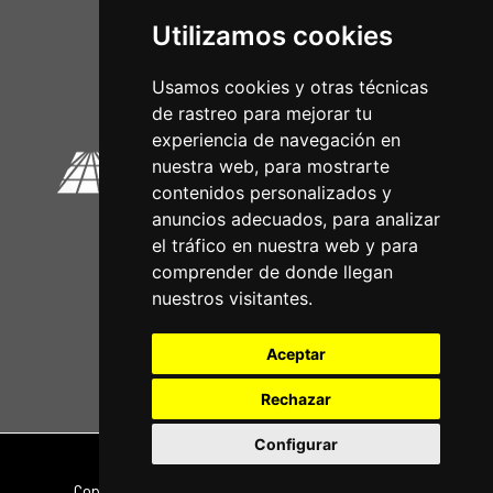
Utilizamos cookies
Circuitos Oficiais
Usamos cookies y otras técnicas
de rastreo para mejorar tu
experiencia de navegación en
nuestra web, para mostrarte
contenidos personalizados y
anuncios adecuados, para analizar
el tráfico en nuestra web y para
comprender de donde llegan
nuestros visitantes.
Aceptar
Rechazar
Configurar
Nota legal
|
Política de privacidade
Copyright © 2026 | Powered by
CCNorte Desarrollo