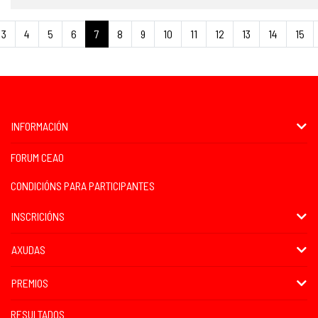
3
4
5
6
7
8
9
10
11
12
13
14
15
INFORMACIÓN
FORUM CEAO
CONDICIÓNS PARA PARTICIPANTES
INSCRICIÓNS
AXUDAS
PREMIOS
RESULTADOS