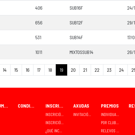
406
SUB16F
24/
656
SUB12F
29/1
531
SUB14F
17/
1011
MIXTOSSUB14
26/
14
15
16
17
18
19
20
21
22
23
24
2
FORUM CEAO
CONDICIÓNS PARA PARTICIPANTES
INSCRICIÓNS
AXUDAS
PREMIOS
INSCRICIÓN / RECOLLIDA INDIVIDUAL
INVITACIÓNS E CONTRATACIÓNS
INDIVIDUAIS
INSCRICIÓN / RECOLLIDA EN GRUPO - CLUBES
POR CLUBES
¿QUÉ INCLÚE A INSCRICIÓN?
RELEVOS MIXTOS