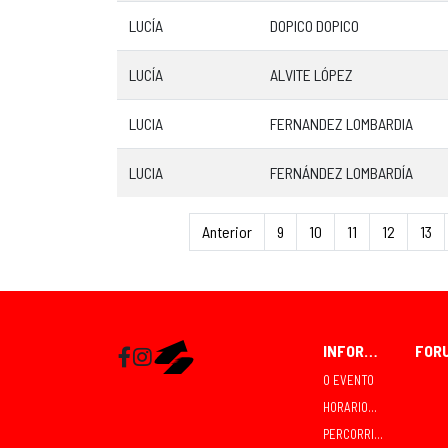
LUCÍA
DOPICO DOPICO
LUCÍA
ALVITE LÓPEZ
LUCIA
FERNANDEZ LOMBARDIA
LUCIA
FERNÁNDEZ LOMBARDÍA
Anterior
9
10
11
12
13
INFORMACIÓN
Facebook
Instagram
RaceMapp
O EVENTO
HORARIOS E COMPETICIÓNS
PERCORRIDOS