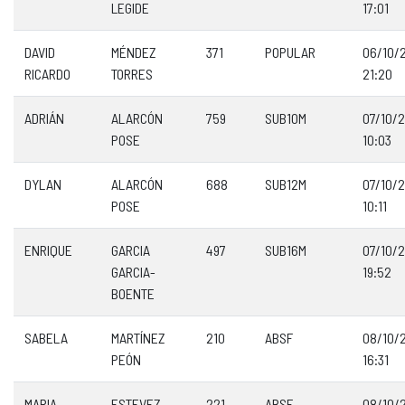
LEGIDE
17:01
DAVID
MÉNDEZ
371
POPULAR
06/10/
RICARDO
TORRES
21:20
ADRIÁN
ALARCÓN
759
SUB10M
07/10/
POSE
10:03
DYLAN
ALARCÓN
688
SUB12M
07/10/
POSE
10:11
ENRIQUE
GARCIA
497
SUB16M
07/10/
GARCIA-
19:52
BOENTE
SABELA
MARTÍNEZ
210
ABSF
08/10/
PEÓN
16:31
MARIA
ESTEVEZ
221
ABSF
08/10/