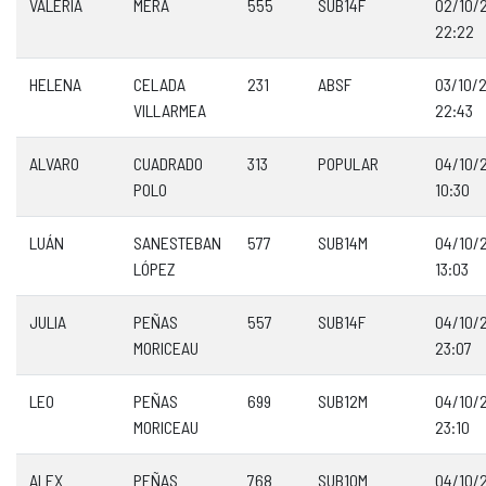
VALERIA
MERA
555
SUB14F
02/10/
22:22
HELENA
CELADA
231
ABSF
03/10/
VILLARMEA
22:43
ALVARO
CUADRADO
313
POPULAR
04/10/
POLO
10:30
LUÁN
SANESTEBAN
577
SUB14M
04/10/
LÓPEZ
13:03
JULIA
PEÑAS
557
SUB14F
04/10/
MORICEAU
23:07
LEO
PEÑAS
699
SUB12M
04/10/
MORICEAU
23:10
ALEX
PEÑAS
768
SUB10M
04/10/