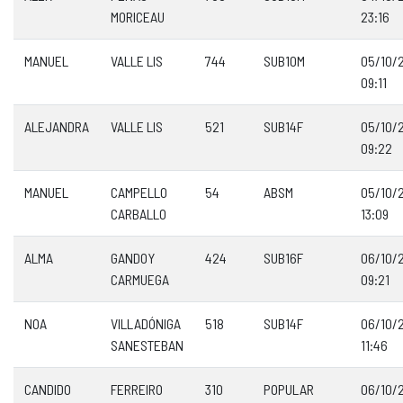
MORICEAU
23:16
MANUEL
VALLE LIS
744
SUB10M
05/10/
09:11
ALEJANDRA
VALLE LIS
521
SUB14F
05/10/
09:22
MANUEL
CAMPELLO
54
ABSM
05/10/
CARBALLO
13:09
ALMA
GANDOY
424
SUB16F
06/10/
CARMUEGA
09:21
NOA
VILLADÓNIGA
518
SUB14F
06/10/
SANESTEBAN
11:46
CANDIDO
FERREIRO
310
POPULAR
06/10/