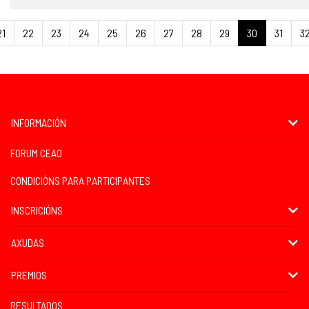
21
22
23
24
25
26
27
28
29
30
31
3
INFORMACIÓN
FORUM CEAO
CONDICIÓNS PARA PARTICIPANTES
INSCRICIÓNS
AXUDAS
PREMIOS
RESULTADOS