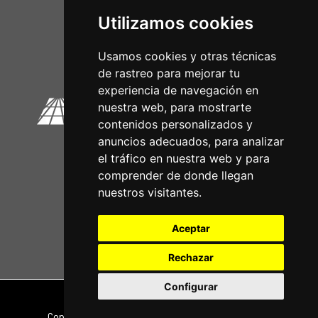
Utilizamos cookies
Circuitos Oficiais
Usamos cookies y otras técnicas
de rastreo para mejorar tu
experiencia de navegación en
nuestra web, para mostrarte
contenidos personalizados y
anuncios adecuados, para analizar
el tráfico en nuestra web y para
comprender de donde llegan
nuestros visitantes.
Aceptar
Rechazar
Configurar
Nota legal
|
Política de privacidade
Copyright © 2026 | Powered by
CCNorte Desarrollo