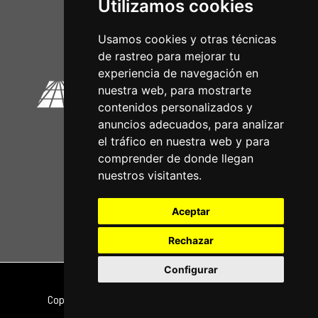
Utilizamos cookies
Circuitos Oficiais
Usamos cookies y otras técnicas
de rastreo para mejorar tu
experiencia de navegación en
nuestra web, para mostrarte
contenidos personalizados y
anuncios adecuados, para analizar
el tráfico en nuestra web y para
comprender de donde llegan
nuestros visitantes.
Aceptar
Rechazar
Configurar
Nota legal
|
Política de privacidade
Copyright © 2026 | Powered by
CCNorte Desarrollo