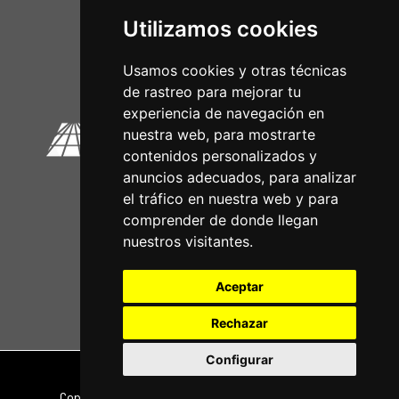
Utilizamos cookies
Circuitos Oficiais
Usamos cookies y otras técnicas
de rastreo para mejorar tu
experiencia de navegación en
nuestra web, para mostrarte
contenidos personalizados y
anuncios adecuados, para analizar
el tráfico en nuestra web y para
comprender de donde llegan
nuestros visitantes.
Aceptar
Rechazar
Configurar
Nota legal
|
Política de privacidade
Copyright © 2026 | Powered by
CCNorte Desarrollo