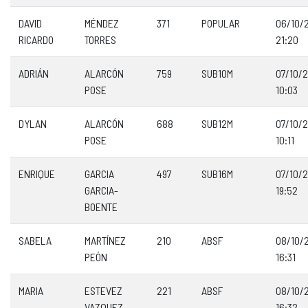
DAVID
MÉNDEZ
371
POPULAR
06/10/
RICARDO
TORRES
21:20
ADRIÁN
ALARCÓN
759
SUB10M
07/10/
POSE
10:03
DYLAN
ALARCÓN
688
SUB12M
07/10/
POSE
10:11
ENRIQUE
GARCIA
497
SUB16M
07/10/
GARCIA-
19:52
BOENTE
SABELA
MARTÍNEZ
210
ABSF
08/10/
PEÓN
16:31
MARIA
ESTEVEZ
221
ABSF
08/10/
VAZQUEZ
16:32