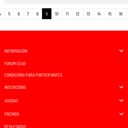
4
5
6
7
8
9
10
11
12
13
14
15
16
INFORMACIÓN
FORUM CEAO
CONDICIÓNS PARA PARTICIPANTES
INSCRICIÓNS
AXUDAS
PREMIOS
RESULTADOS