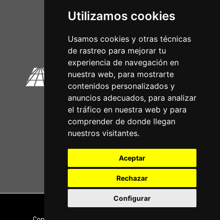
Utilizamos cookies
Circuitos Oficiais
Usamos cookies y otras técnicas
de rastreo para mejorar tu
experiencia de navegación en
nuestra web, para mostrarte
contenidos personalizados y
anuncios adecuados, para analizar
el tráfico en nuestra web y para
comprender de donde llegan
nuestros visitantes.
Aceptar
Rechazar
Configurar
Nota legal
|
Política de privacidade
Copyright © 2026 | Powered by
CCNorte Desarrollo