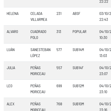
22:22
HELENA
CELADA
231
ABSF
03/10/
VILLARMEA
22:43
ALVARO
CUADRADO
313
POPULAR
04/10/
POLO
10:30
LUÁN
SANESTEBAN
577
SUB14M
04/10/
LÓPEZ
13:03
JULIA
PEÑAS
557
SUB14F
04/10/
MORICEAU
23:07
LEO
PEÑAS
699
SUB12M
04/10/
MORICEAU
23:10
ALEX
PEÑAS
768
SUB10M
04/10/
MORICEAU
23:16