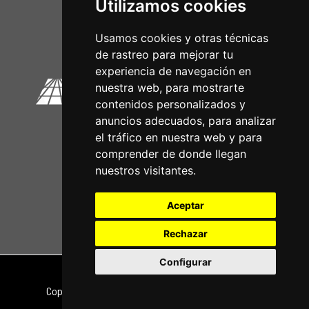
Utilizamos cookies
Circuitos Oficiais
Usamos cookies y otras técnicas
de rastreo para mejorar tu
experiencia de navegación en
nuestra web, para mostrarte
contenidos personalizados y
anuncios adecuados, para analizar
el tráfico en nuestra web y para
comprender de donde llegan
nuestros visitantes.
Aceptar
Rechazar
Configurar
Nota legal
|
Política de privacidade
Copyright © 2026 | Powered by
CCNorte Desarrollo