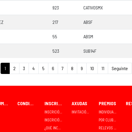
923
CATIVOSMX
EZ
217
ABSF
55
ABSM
523
SUB14F
1
2
3
4
5
6
7
8
9
10
11
Seguinte
FORUM CEAO
CONDICIÓNS PARA PARTICIPANTES
INSCRICIÓNS
AXUDAS
PREMIOS
INSCRICIÓN / RECOLLIDA INDIVIDUAL
INVITACIÓNS E CONTRATACIÓNS
INDIVIDUAIS
INSCRICIÓN / RECOLLIDA EN GRUPO - CLUBES
POR CLUBES
¿QUÉ INCLÚE A INSCRICIÓN?
RELEVOS MIXTOS