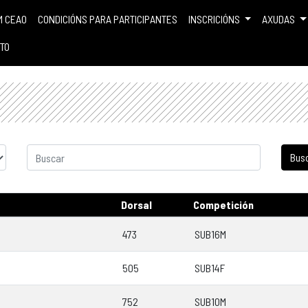
M CEAO
CONDICIÓNS PARA PARTICIPANTES
INSCRICIÓNS
AXUDAS
TO
Dorsal
Competición
473
SUB16M
505
SUB14F
752
SUB10M