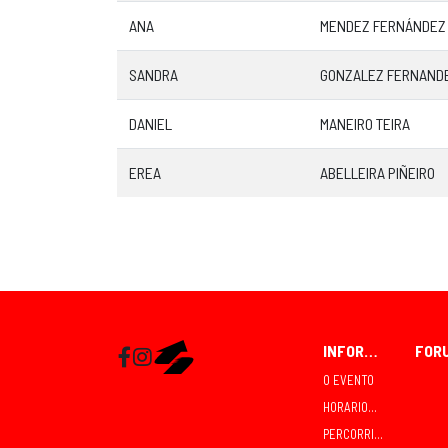
ANA
MENDEZ FERNÁNDEZ
SANDRA
GONZALEZ FERNAND
DANIEL
MANEIRO TEIRA
EREA
ABELLEIRA PIÑEIRO
INFORMACIÓN
Facebook
Instagram
RaceMapp
O EVENTO
HORARIOS E COMPETICIÓNS
PERCORRIDOS