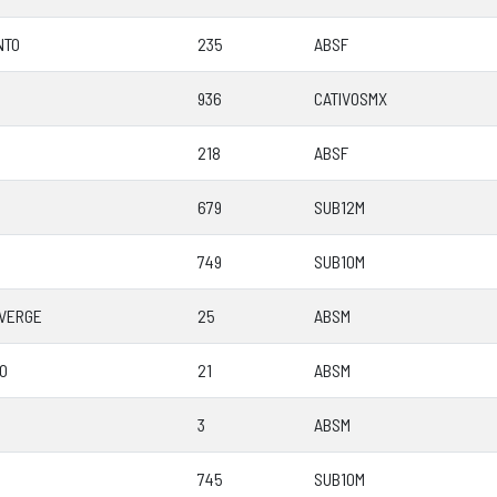
NTO
235
ABSF
936
CATIVOSMX
218
ABSF
679
SUB12M
749
SUB10M
 VERGE
25
ABSM
O
21
ABSM
3
ABSM
745
SUB10M