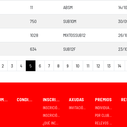
11
ABSM
14/1
750
SUB10M
30/0
1028
MIXTOSSUB12
26/1
634
SUB12F
23/1
2
3
4
5
6
7
8
9
10
11
12
13
14
FORUM CEAO
CONDICIÓNS PARA PARTICIPANTES
INSCRICIÓNS
AXUDAS
PREMIOS
INSCRICIÓN / RECOLLIDA INDIVIDUAL
INVITACIÓNS E CONTRATACIÓNS
INDIVIDUAIS
INSCRICIÓN / RECOLLIDA EN GRUPO - CLUBES
POR CLUBES
¿QUÉ INCLÚE A INSCRICIÓN?
RELEVOS MIXTOS