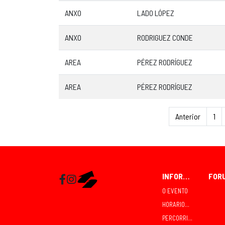
ANXO
LADO LÓPEZ
ANXO
RODRIGUEZ CONDE
AREA
PÉREZ RODRÍGUEZ
AREA
PÉREZ RODRÍGUEZ
Anterior
1
INFORMACIÓN
Facebook
Instagram
RaceMapp
O EVENTO
HORARIOS E COMPETICIÓNS
PERCORRIDOS