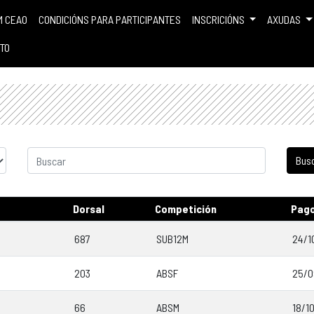
M CEAO
CONDICIÓNS PARA PARTICIPANTES
INSCRICIÓNS
AXUDAS
TO
Dorsal
Competición
Pag
687
SUB12M
24/1
203
ABSF
25/0
66
ABSM
18/1