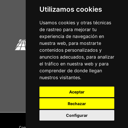
Utilizamos cookies
Circuitos Oficiais
Usamos cookies y otras técnicas
de rastreo para mejorar tu
experiencia de navegación en
nuestra web, para mostrarte
contenidos personalizados y
anuncios adecuados, para analizar
el tráfico en nuestra web y para
comprender de donde llegan
nuestros visitantes.
Aceptar
Rechazar
Configurar
Nota legal
|
Política de privacidade
Copyright © 2026 | Powered by
CCNorte Desarrollo