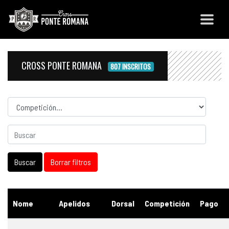
CROSS PONTE ROMANA
807 INSCRITOS
Competicion
Nome
Apelidos
Dorsal
Competición
Pago