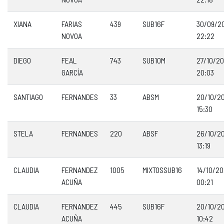
XIANA
FARIAS
439
SUB16F
30/09/2
NOVOA
22:22
DIEGO
FEAL
743
SUB10M
27/10/2
GARCÍA
20:03
SANTIAGO
FERNANDES
33
ABSM
20/10/2
15:30
STELA
FERNANDES
220
ABSF
26/10/2
13:19
CLAUDIA
FERNANDEZ
1005
MIXTOSSUB16
14/10/2
ACUÑA
00:21
CLAUDIA
FERNANDEZ
445
SUB16F
20/10/2
ACUÑA
10:42