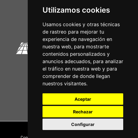
Utilizamos cookies
Circuitos Oficiais
Usamos cookies y otras técnicas
de rastreo para mejorar tu
experiencia de navegación en
nuestra web, para mostrarte
contenidos personalizados y
anuncios adecuados, para analizar
el tráfico en nuestra web y para
comprender de donde llegan
nuestros visitantes.
Aceptar
Rechazar
Configurar
Nota legal
|
Política de privacidade
Copyright © 2026 | Powered by
CCNorte Desarrollo