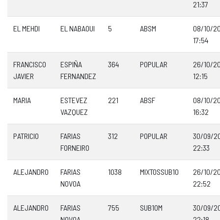
21:37
EL MEHDI
EL NABAOUI
5
ABSM
08/10/2
17:54
FRANCISCO
ESPIÑA
364
POPULAR
26/10/2
JAVIER
FERNANDEZ
12:15
MARIA
ESTEVEZ
221
ABSF
08/10/2
VAZQUEZ
16:32
PATRICIO
FARIAS
312
POPULAR
30/09/2
FORNEIRO
22:33
ALEJANDRO
FARIAS
1038
MIXTOSSUB10
26/10/2
NOVOA
22:52
ALEJANDRO
FARIAS
755
SUB10M
30/09/2
NOVOA
22:18