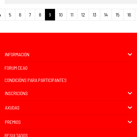
4
5
6
7
8
9
10
11
12
13
14
15
16
INFORMACIÓN
FORUM CEAO
CONDICIÓNS PARA PARTICIPANTES
INSCRICIÓNS
AXUDAS
PREMIOS
RESULTADOS