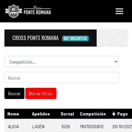
CROSS PONTE ROMANA
807 INSCRITOS
Competicion
Nome
Apelidos
Dorsal
Competición
Pago
ALICIA
LASÉN
1028
MIXTOSSUB12
26/10/202