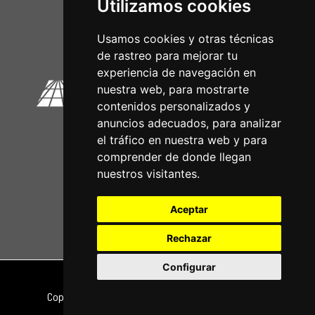
Utilizamos cookies
Circuitos Oficiais
Usamos cookies y otras técnicas
de rastreo para mejorar tu
experiencia de navegación en
nuestra web, para mostrarte
contenidos personalizados y
anuncios adecuados, para analizar
el tráfico en nuestra web y para
comprender de donde llegan
nuestros visitantes.
Aceptar
Rechazar
Configurar
Nota legal
|
Política de privacidade
Copyright © 2026 | Powered by
CCNorte Desarrollo