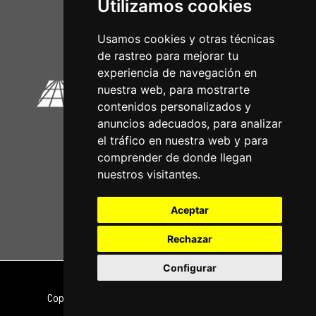
Utilizamos cookies
Circuitos Oficiais
Usamos cookies y otras técnicas
de rastreo para mejorar tu
experiencia de navegación en
nuestra web, para mostrarte
contenidos personalizados y
anuncios adecuados, para analizar
el tráfico en nuestra web y para
comprender de donde llegan
nuestros visitantes.
Aceptar
Rechazar
Configurar
Nota legal
|
Política de privacidade
Copyright © 2026 | Powered by
CCNorte Desarrollo