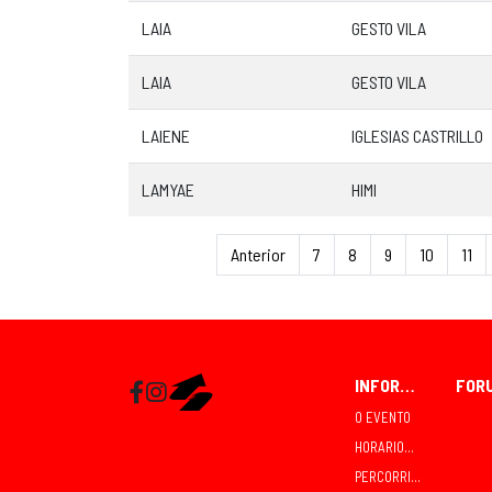
LAIA
GESTO VILA
LAIA
GESTO VILA
LAIENE
IGLESIAS CASTRILLO
LAMYAE
HIMI
Anterior
7
8
9
10
11
INFORMACIÓN
Facebook
Instagram
RaceMapp
O EVENTO
HORARIOS E COMPETICIÓNS
PERCORRIDOS