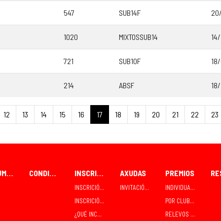
547
SUB14F
20
1020
MIXTOSSUB14
14
721
SUB10F
18/
214
ABSF
18/
12
13
14
15
16
17
18
19
20
21
22
23
FORUM CEAO
CONDICIÓNS PARA PARTICIPANTES
INSCRICIÓNS
AXUDAS
PREMIOS
INSCRICIÓN / RECOLLIDA INDIVIDUAL
INVITACIÓNS E CONTRATACIÓNS
INDIVIDUAIS
INSCRICIÓN / RECOLLIDA EN GRUPO - CLUBES
POR CLUBES
¿QUÉ INCLÚE A INSCRICIÓN?
RELEVOS MIXTOS