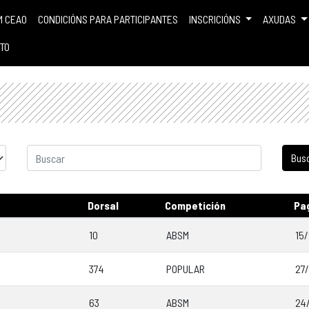
M CEAO
CONDICIÓNS PARA PARTICIPANTES
INSCRICIÓNS
AXUDAS
TO
Dorsal
Competición
Pa
10
ABSM
15/
374
POPULAR
27
63
ABSM
24