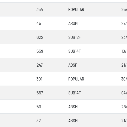
354
POPULAR
25
45
ABSM
27/
622
SUB12F
23/
559
SUB14F
10
247
ABSF
21/
301
POPULAR
30
557
SUB14F
04
50
ABSM
28
32
ABSM
21