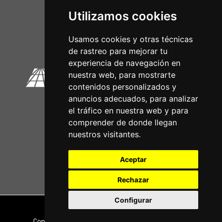
Utilizamos cookies
Circuitos Oficiais
Usamos cookies y otras técnicas
de rastreo para mejorar tu
experiencia de navegación en
nuestra web, para mostrarte
contenidos personalizados y
anuncios adecuados, para analizar
el tráfico en nuestra web y para
comprender de donde llegan
nuestros visitantes.
Aceptar
Rechazar
Configurar
Nota legal
|
Política de privacidade
Copyright © 2026 | Powered by
CCNorte Desarrollo