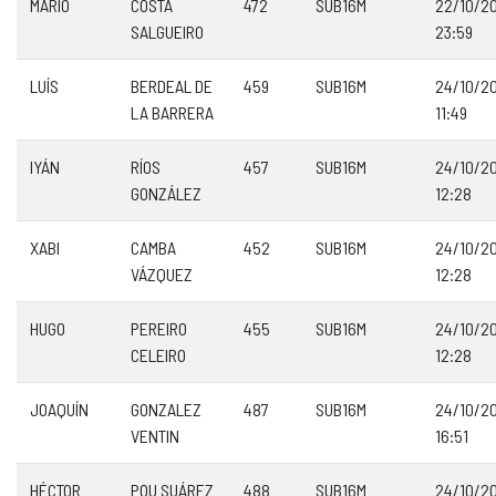
MARIO
COSTA
472
SUB16M
22/10/2
SALGUEIRO
23:59
LUÍS
BERDEAL DE
459
SUB16M
24/10/2
LA BARRERA
11:49
IYÁN
RÍOS
457
SUB16M
24/10/2
GONZÁLEZ
12:28
XABI
CAMBA
452
SUB16M
24/10/2
VÁZQUEZ
12:28
HUGO
PEREIRO
455
SUB16M
24/10/2
CELEIRO
12:28
JOAQUÍN
GONZALEZ
487
SUB16M
24/10/2
VENTIN
16:51
HÉCTOR
POU SUÁREZ
488
SUB16M
24/10/2