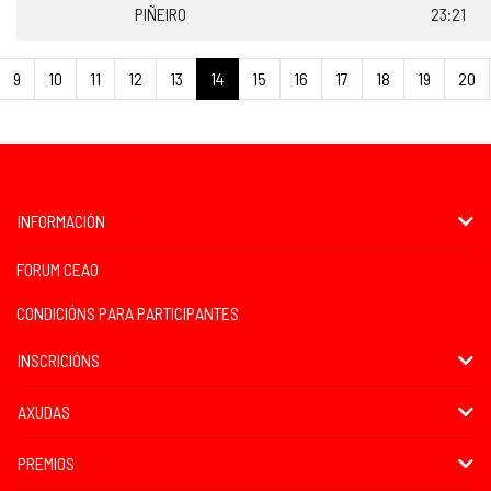
PIÑEIRO
23:21
9
10
11
12
13
14
15
16
17
18
19
20
INFORMACIÓN
FORUM CEAO
CONDICIÓNS PARA PARTICIPANTES
INSCRICIÓNS
AXUDAS
PREMIOS