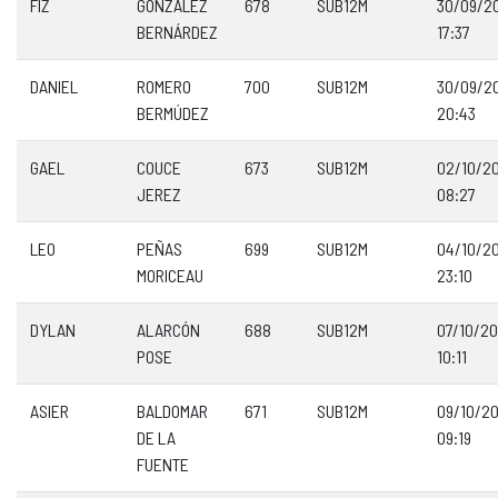
FIZ
GONZÁLEZ
678
SUB12M
30/09/2
BERNÁRDEZ
17:37
DANIEL
ROMERO
700
SUB12M
30/09/2
BERMÚDEZ
20:43
GAEL
COUCE
673
SUB12M
02/10/2
JEREZ
08:27
LEO
PEÑAS
699
SUB12M
04/10/2
MORICEAU
23:10
DYLAN
ALARCÓN
688
SUB12M
07/10/2
POSE
10:11
ASIER
BALDOMAR
671
SUB12M
09/10/2
DE LA
09:19
FUENTE