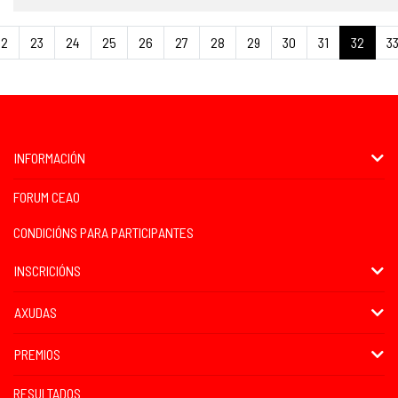
22
23
24
25
26
27
28
29
30
31
32
3
INFORMACIÓN
FORUM CEAO
CONDICIÓNS PARA PARTICIPANTES
INSCRICIÓNS
AXUDAS
PREMIOS
RESULTADOS