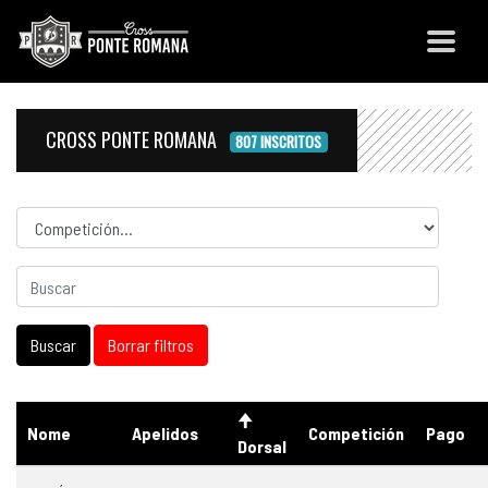
CROSS PONTE ROMANA
807 INSCRITOS
Competicion
Nome
Apelidos
Competición
Pago
Dorsal