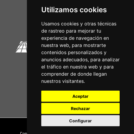
Utilizamos cookies
Circuitos Oficiais
Usamos cookies y otras técnicas
de rastreo para mejorar tu
experiencia de navegación en
nuestra web, para mostrarte
contenidos personalizados y
anuncios adecuados, para analizar
el tráfico en nuestra web y para
comprender de donde llegan
nuestros visitantes.
Aceptar
Rechazar
Configurar
Nota legal
|
Política de privacidade
Copyright © 2026 | Powered by
CCNorte Desarrollo