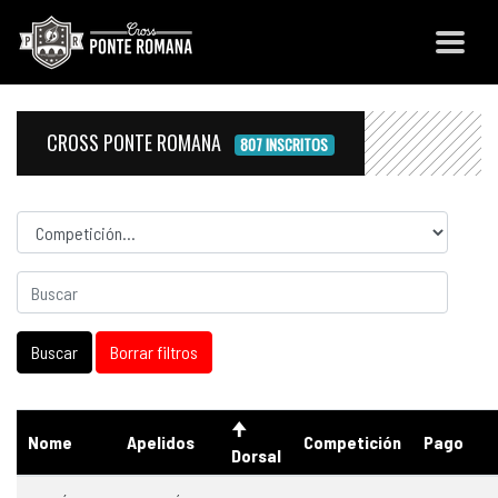
CROSS PONTE ROMANA
807 INSCRITOS
Competicion
Nome
Apelidos
Competición
Pago
Dorsal