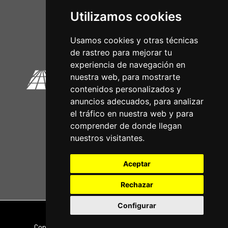
Utilizamos cookies
Circuitos Oficiais
Usamos cookies y otras técnicas
de rastreo para mejorar tu
experiencia de navegación en
nuestra web, para mostrarte
contenidos personalizados y
anuncios adecuados, para analizar
el tráfico en nuestra web y para
comprender de donde llegan
nuestros visitantes.
Aceptar
Rechazar
Configurar
Nota legal
|
Política de privacidade
Copyright © 2026 | Powered by
CCNorte Desarrollo