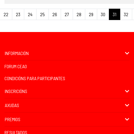
22
23
24
25
26
27
28
29
30
31
32
INFORMACIÓN
FORUM CEAO
CONDICIÓNS PARA PARTICIPANTES
INSCRICIÓNS
AXUDAS
PREMIOS
RESULTADOS