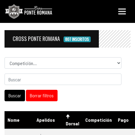
CROSS PONTE ROMANA
807 INSCRITOS
Competicion
Nome
Apelidos
Competición
Pago
Dorsal