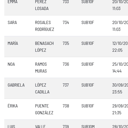
EMMA
PÉREZ
733
SUB10F
20/10/2
LOSADA
11:03
SARA
ROSALES
734
SUB10F
20/10/2
RODRÍGUEZ
11:03
MARÍA
BENASACH
735
SUB10F
12/10/2
LÓPEZ
22:05
NOA
RAMOS
736
SUB10F
25/10/2
MURAS
14:44
GABRIELA
LÓPEZ
737
SUB10F
30/09/2
CADILLA
23:55
ÉRIKA
PUENTE
738
SUB10F
29/09/2
GONZÁLEZ
21:35
LUIS
VALLE
739
SUB10M
28/10/2