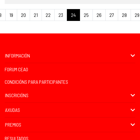
8
19
20
21
22
23
24
25
26
27
28
29
INFORMACIÓN
FORUM CEAO
CONDICIÓNS PARA PARTICIPANTES
INSCRICIÓNS
AXUDAS
PREMIOS
RESULTADOS