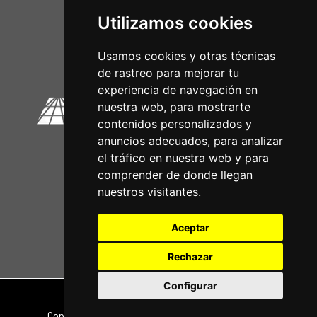
Utilizamos cookies
Circuitos Oficiais
Usamos cookies y otras técnicas
de rastreo para mejorar tu
experiencia de navegación en
nuestra web, para mostrarte
contenidos personalizados y
anuncios adecuados, para analizar
el tráfico en nuestra web y para
comprender de donde llegan
nuestros visitantes.
Aceptar
Rechazar
Configurar
Nota legal
|
Política de privacidade
Copyright © 2026 | Powered by
CCNorte Desarrollo