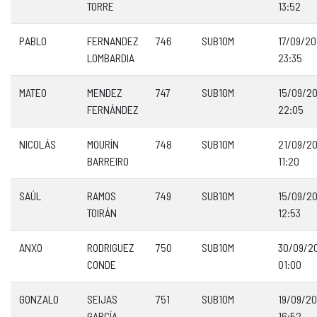
TORRE
13:52
PABLO
FERNANDEZ
746
SUB10M
17/09/2
LOMBARDIA
23:35
MATEO
MENDEZ
747
SUB10M
15/09/2
FERNÁNDEZ
22:05
NICOLÁS
MOURÍN
748
SUB10M
21/09/2
BARREIRO
11:20
SAÚL
RAMOS
749
SUB10M
15/09/2
TOIRÁN
12:53
ANXO
RODRIGUEZ
750
SUB10M
30/09/2
CONDE
01:00
GONZALO
SEIJAS
751
SUB10M
19/09/2
GARCÍA
16:52