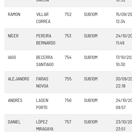
RAMON
VILLAR
752
SUB10M
15/09/2
CORREA
12:34
NÍCER
PEREIRA
753
SUB10M
24/10/2
BERNARDO
11:49
IAGO
BECERRA
754
SUB10M
17/10/20
SANTIAGO
10:30
ALEJANDRO
FARIAS
755
SUB10M
30/09/2
NOVOA
22:18
ANDRÉS
LASEN
756
SUB10M
24/10/2
PORTO
09:57
DANIEL
LÓPEZ
757
SUB10M
23/10/2
MIRAGAYA
23:51