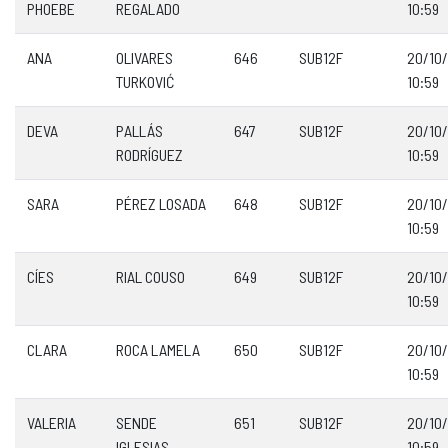
PHOEBE
REGALADO
10:59
ANA
OLIVARES
646
SUB12F
20/10
TURKOVIĆ
10:59
DEVA
PALLÁS
647
SUB12F
20/10
RODRÍGUEZ
10:59
SARA
PÉREZ LOSADA
648
SUB12F
20/10
10:59
CÍES
RIAL COUSO
649
SUB12F
20/10
10:59
CLARA
ROCA LAMELA
650
SUB12F
20/10
10:59
VALERIA
SENDE
651
SUB12F
20/10
IGLESIAS
10:59