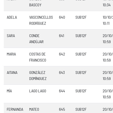
BASCOY
10:34
ADELA
VASCONCELLOS
640
SUB12F
10/10
RODRÍGUEZ
10:11
SARA
CONDE
641
SUB12F
20/10
ANDÚJAR
10:59
MARIA
COSTAS DE
642
SUB12F
20/10
FRANCISCO
10:59
AITANA
GONZÁLEZ
643
SUB12F
20/10
DOMÍNGUEZ
10:59
MÍA
LAGO LAGO
644
SUB12F
20/10
10:59
FERNANDA
MATEO
645
SUB12F
20/10