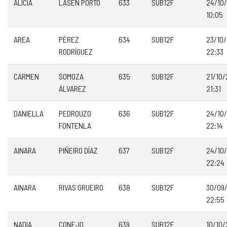
ALICIA
LASEN PORTO
633
SUB12F
24/10
10:05
AREA
PÉREZ
634
SUB12F
23/10
RODRÍGUEZ
22:33
CARMEN
SOMOZA
635
SUB12F
21/10
ÁLVAREZ
21:31
DANIELLA
PEDROUZO
636
SUB12F
24/10
FONTENLA
22:14
AINARA
PIÑEIRO DÍAZ
637
SUB12F
24/10
22:24
AINARA
RIVAS GRUEIRO
638
SUB12F
30/09
22:55
NADIA
CONEJO
639
SUB12F
10/10