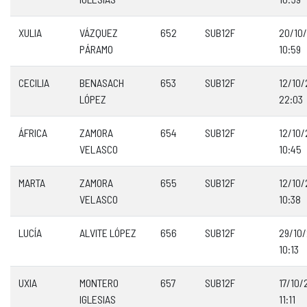
XULIA
VÁZQUEZ
652
SUB12F
20/10
PÁRAMO
10:59
CECILIA
BENASACH
653
SUB12F
12/10
LÓPEZ
22:03
ÁFRICA
ZAMORA
654
SUB12F
12/10
VELASCO
10:45
MARTA
ZAMORA
655
SUB12F
12/10
VELASCO
10:38
LUCÍA
ALVITE LÓPEZ
656
SUB12F
29/10
10:13
UXIA
MONTERO
657
SUB12F
17/10/
IGLESIAS
11:11