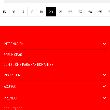
15
16
17
18
19
20
21
22
23
24
25
INFORMACIÓN
FORUM CEAO
CONDICIÓNS PARA PARTICIPANTES
INSCRICIÓNS
AXUDAS
PREMIOS
RESULTADOS