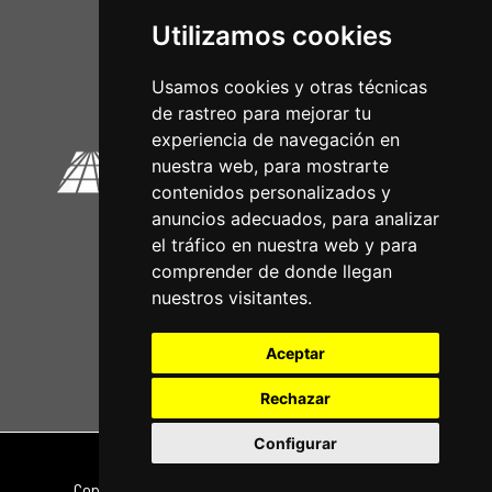
Utilizamos cookies
Circuitos Oficiais
Usamos cookies y otras técnicas
de rastreo para mejorar tu
experiencia de navegación en
nuestra web, para mostrarte
contenidos personalizados y
anuncios adecuados, para analizar
el tráfico en nuestra web y para
comprender de donde llegan
nuestros visitantes.
Aceptar
Rechazar
Configurar
Nota legal
|
Política de privacidade
Copyright © 2026 | Powered by
CCNorte Desarrollo