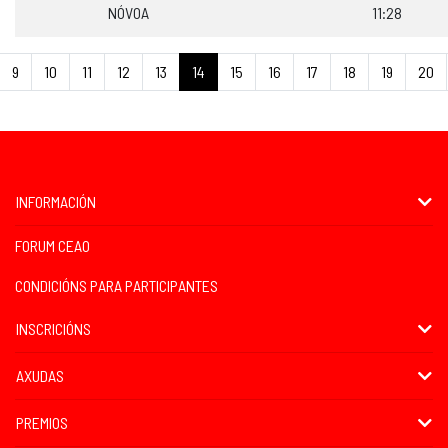
NÓVOA
11:28
9
10
11
12
13
14
15
16
17
18
19
20
INFORMACIÓN
FORUM CEAO
CONDICIÓNS PARA PARTICIPANTES
INSCRICIÓNS
AXUDAS
PREMIOS