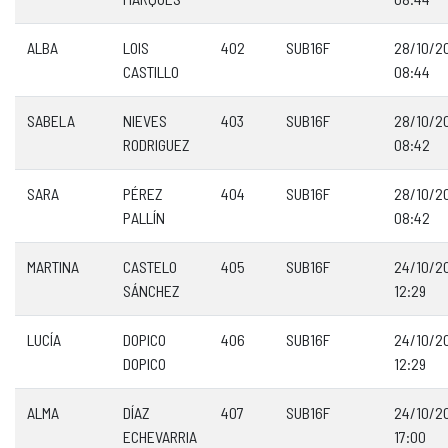
ALBA
LOIS
402
SUB16F
28/10/2
CASTILLO
08:44
SABELA
NIEVES
403
SUB16F
28/10/2
RODRIGUEZ
08:42
SARA
PÉREZ
404
SUB16F
28/10/2
PALLÍN
08:42
MARTINA
CASTELO
405
SUB16F
24/10/2
SÁNCHEZ
12:29
LUCÍA
DOPICO
406
SUB16F
24/10/2
DOPICO
12:29
ALMA
DÍAZ
407
SUB16F
24/10/2
ECHEVARRIA
17:00