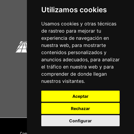
Utilizamos cookies
Circuitos Oficiais
Usamos cookies y otras técnicas
de rastreo para mejorar tu
experiencia de navegación en
nuestra web, para mostrarte
contenidos personalizados y
anuncios adecuados, para analizar
el tráfico en nuestra web y para
comprender de donde llegan
nuestros visitantes.
Aceptar
Rechazar
Configurar
Nota legal
|
Política de privacidade
Copyright © 2026 | Powered by
CCNorte Desarrollo