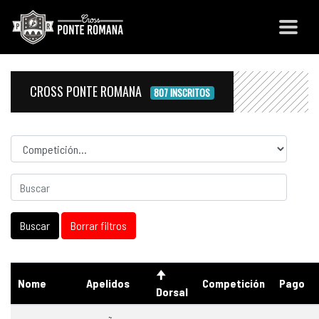
CROSS PONTE ROMANA
807 INSCRITOS
Competicion
Nome
Apelidos
Competición
Pago
Dorsal