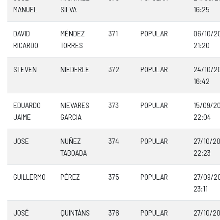
MANUEL
SILVA
16:25
DAVID
MÉNDEZ
371
POPULAR
06/10/2
RICARDO
TORRES
21:20
STEVEN
NIEDERLE
372
POPULAR
24/10/2
16:42
EDUARDO
NIEVARES
373
POPULAR
15/09/2
JAIME
GARCIA
22:04
JOSE
NUÑEZ
374
POPULAR
27/10/2
TABOADA
22:23
GUILLERMO
PÉREZ
375
POPULAR
27/09/2
23:11
JOSÉ
QUINTÁNS
376
POPULAR
27/10/2