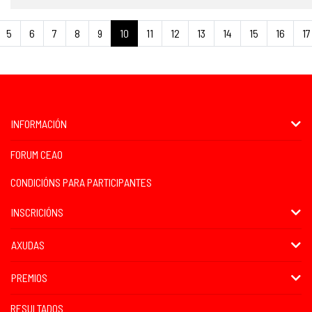
5
6
7
8
9
10
11
12
13
14
15
16
17
INFORMACIÓN
FORUM CEAO
CONDICIÓNS PARA PARTICIPANTES
INSCRICIÓNS
AXUDAS
PREMIOS
RESULTADOS