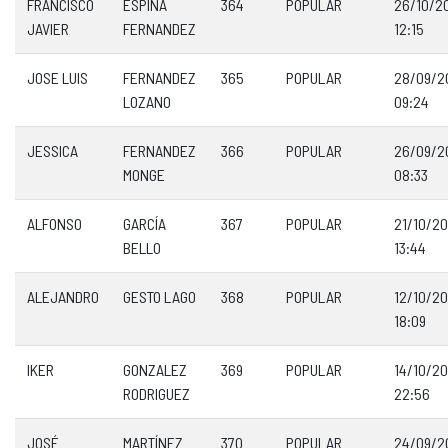
FRANCISCO
ESPIÑA
364
POPULAR
26/10/2
JAVIER
FERNANDEZ
12:15
JOSE LUIS
FERNANDEZ
365
POPULAR
28/09/2
LOZANO
09:24
JESSICA
FERNANDEZ
366
POPULAR
26/09/2
MONGE
08:33
ALFONSO
GARCÍA
367
POPULAR
21/10/2
BELLO
13:44
ALEJANDRO
GESTO LAGO
368
POPULAR
12/10/2
18:09
IKER
GONZALEZ
369
POPULAR
14/10/2
RODRIGUEZ
22:56
JOSÉ
MARTÍNEZ
370
POPULAR
24/09/2