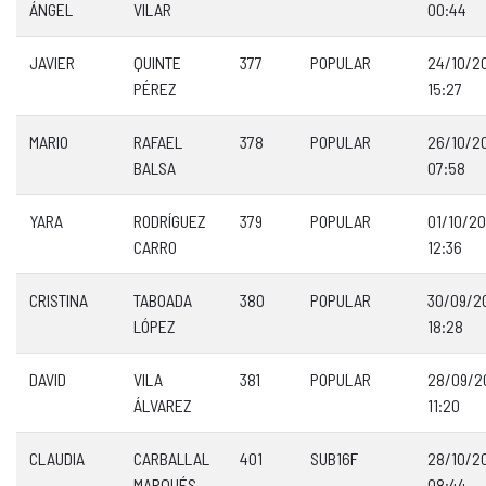
ÁNGEL
VILAR
00:44
JAVIER
QUINTE
377
POPULAR
24/10/2
PÉREZ
15:27
MARIO
RAFAEL
378
POPULAR
26/10/2
BALSA
07:58
YARA
RODRÍGUEZ
379
POPULAR
01/10/2
CARRO
12:36
CRISTINA
TABOADA
380
POPULAR
30/09/2
LÓPEZ
18:28
DAVID
VILA
381
POPULAR
28/09/2
ÁLVAREZ
11:20
CLAUDIA
CARBALLAL
401
SUB16F
28/10/2
MARQUÉS
08:44