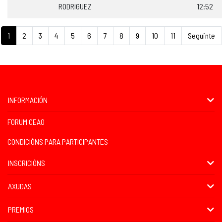
RODRIGUEZ
12:52
1
2
3
4
5
6
7
8
9
10
11
Seguinte
INFORMACIÓN
FORUM CEAO
CONDICIÓNS PARA PARTICIPANTES
INSCRICIÓNS
AXUDAS
PREMIOS