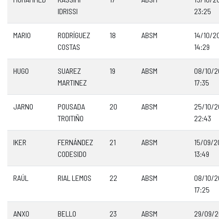
IDRISSI
23:25
MARIO
RODRÍGUEZ
18
ABSM
14/10/2
COSTAS
14:29
HUGO
SUAREZ
19
ABSM
08/10/
MARTINEZ
17:35
JARNO
POUSADA
20
ABSM
25/10/
TROITIÑO
22:43
IKER
FERNÁNDEZ
21
ABSM
15/09/2
CODESIDO
13:49
RAÚL
RIAL LEMOS
22
ABSM
08/10/
17:25
ANXO
BELLO
23
ABSM
29/09/