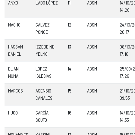
ANXO
LADO LÓPEZ
11
ABSM
14/10/2
14:26
NACHO
GALVEZ
12
ABSM
24/10/
PONCE
20:17
HASSAN
IZZEDDINE
13
ABSM
08/10/
DANIEL
YELMO
17:16
ELIAN
LÓPEZ
14
ABSM
25/09/
NUMA
IGLESIAS
17:26
MARCOS
ASENSIO
15
ABSM
21/10/2
CANALES
09:53
HUGO
GARCÍA
16
ABSM
14/10/2
SOUTO
14:33
MOHAMMED
KASSIMI
17
ABSM
15/10/2