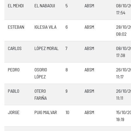
EL MEHDI
EL NABAOUI
5
ABSM
08/10/
17:54
ESTEBAN
IGLESIA VILA
6
ABSM
28/10/
08:02
CARLOS
LÓPEZ MORAL
7
ABSM
08/10/
17:38
PEDRO
OSORIO
8
ABSM
26/10/
LÓPEZ
11:17
PABLO
OTERO
9
ABSM
26/10/
FARIÑA
11:11
JORGE
PUIG MALVAR
10
ABSM
15/10/2
19:19