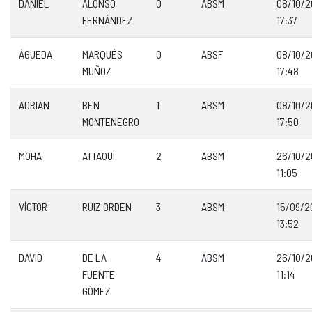
DANIEL
ALONSO
0
ABSM
08/10/
FERNÁNDEZ
17:37
ÁGUEDA
MARQUÉS
0
ABSF
08/10/
MUÑOZ
17:48
ADRIAN
BEN
1
ABSM
08/10/
MONTENEGRO
17:50
MOHA
ATTAOUI
2
ABSM
26/10/
11:05
VÍCTOR
RUIZ ORDEN
3
ABSM
15/09/2
13:52
DAVID
DE LA
4
ABSM
26/10/
FUENTE
11:14
GÓMEZ