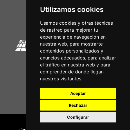
Utilizamos cookies
Circuitos Oficiais
Usamos cookies y otras técnicas
de rastreo para mejorar tu
experiencia de navegación en
nuestra web, para mostrarte
contenidos personalizados y
anuncios adecuados, para analizar
el tráfico en nuestra web y para
comprender de donde llegan
nuestros visitantes.
Aceptar
Rechazar
Configurar
Nota legal
|
Política de privacidade
Copyright © 2026 | Powered by
CCNorte Desarrollo