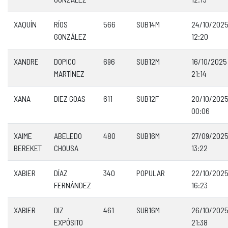
XAQUÍN
RÍOS
566
SUB14M
24/10/202
GONZÁLEZ
12:20
XANDRE
DOPICO
696
SUB12M
16/10/2025
MARTÍNEZ
21:14
XANA
DIEZ GOAS
611
SUB12F
20/10/202
00:06
XAIME
ABELEDO
480
SUB16M
27/09/202
BEREKET
CHOUSA
13:22
XABIER
DÍAZ
340
POPULAR
22/10/202
FERNÁNDEZ
16:23
XABIER
DIZ
461
SUB16M
26/10/202
EXPÓSITO
21:38