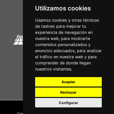
Utilizamos cookies
Circuitos Oficiais
Usamos cookies y otras técnicas
de rastreo para mejorar tu
experiencia de navegación en
nuestra web, para mostrarte
contenidos personalizados y
anuncios adecuados, para analizar
el tráfico en nuestra web y para
comprender de donde llegan
nuestros visitantes.
Aceptar
Rechazar
Configurar
Nota legal
|
Política de privacidade
Copyright © 2026 | Powered by
CCNorte Desarrollo